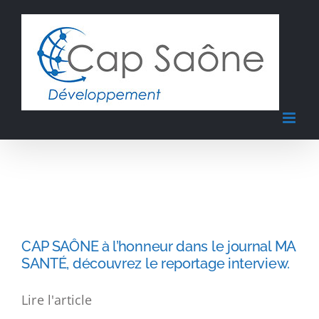
Passer
au
contenu
CAP SAÔNE à l’honneur dans le
journal MA SANTÉ, découvrez le
reportage interview.
CAP SAÔNE à l’honneur dans le journal MA
SANTÉ, découvrez le reportage interview.
Lire l'article